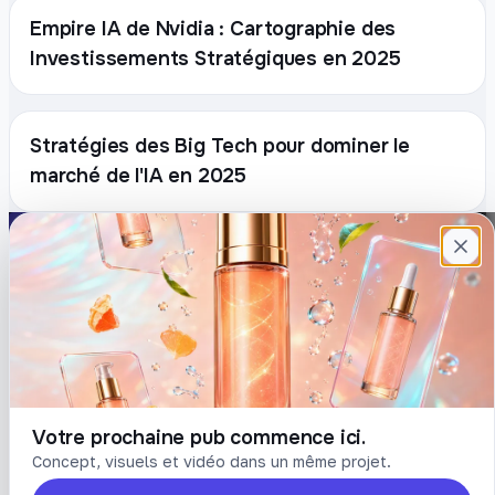
Empire IA de Nvidia : Cartographie des
Investissements Stratégiques en 2025
Stratégies des Big Tech pour dominer le
marché de l'IA en 2025
Plateforme française de création de
contenu avec l’IA. Demandez, Roboto crée.
DÉCOUVRIR
COMPTE
Prompts
Connexion
Blog
Créer un compte
Tarifs
Mot de passe oublié
Votre prochaine pub commence ici.
Concept, visuels et vidéo dans un même projet.
LÉGAL