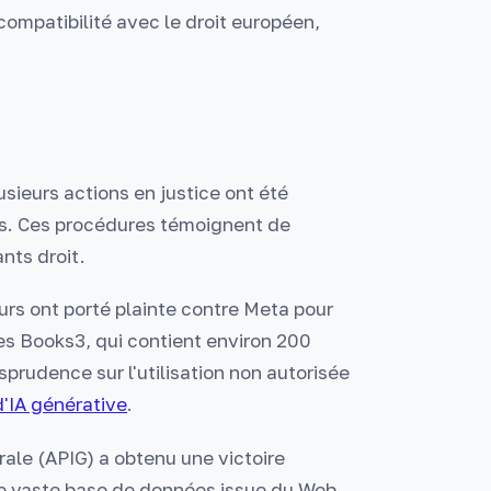
compatibilité avec le droit européen,
lusieurs actions en justice ont été
is. Ces procédures témoignent de
nts droit.
urs ont porté plainte contre Meta pour
es Books3, qui contient environ 200
risprudence sur l'utilisation non autorisée
'IA générative
.
rale (APIG) a obtenu une victoire
ne vaste base de données issue du Web