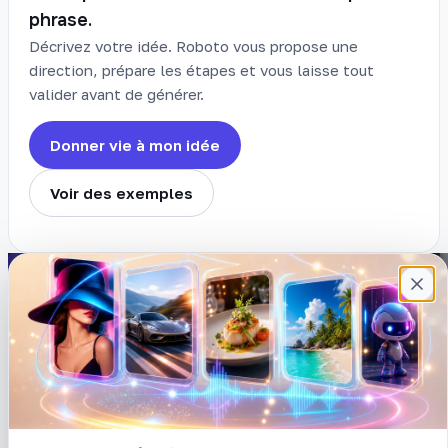
phrase.
Décrivez votre idée. Roboto vous propose une
direction, prépare les étapes et vous laisse tout
valider avant de générer.
Donner vie à mon idée
Voir des exemples
Plateforme française de création de
contenu avec l’IA. Demandez, Roboto crée.
DÉCOUVRIR
COMPTE
Prompts
Connexion
Blog
Créer un compte