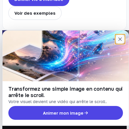
Voir des exemples
Plateforme française de création de
contenu avec l’IA. Demandez, Roboto crée.
DÉCOUVRIR
COMPTE
Prompts
Connexion
Blog
Créer un compte
Tarifs
Mot de passe oublié
Transformez une simple image en contenu qui
arrête le scroll.
LÉGAL
Votre visuel devient une vidéo qui arrête le scroll.
Conditions
Animer mon image
Confidentialité
Suppression de compte