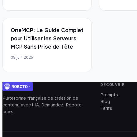
OneMCP: Le Guide Complet
pour Utiliser les Serveurs
MCP Sans Prise de Tête
08 juin 2025
DÉCOUVRIR
Prompts
Plateforme française de création de
Blog
contenu avec l’IA. Demandez, Roboto
Tarifs
crée.