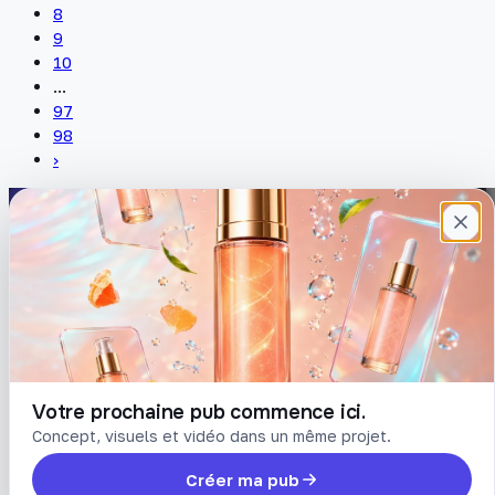
8
9
10
...
97
98
›
Plateforme française de création de
contenu avec l’IA. Demandez, Roboto crée.
DÉCOUVRIR
COMPTE
Prompts
Connexion
Blog
Créer un compte
Tarifs
Mot de passe oublié
Votre prochaine pub commence ici.
Concept, visuels et vidéo dans un même projet.
LÉGAL
Créer ma pub
Conditions