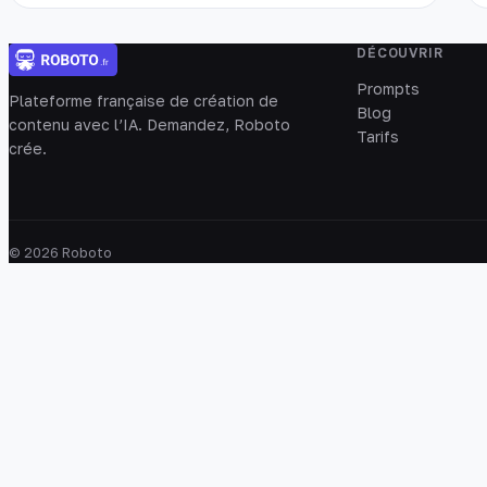
DÉCOUVRIR
Prompts
Plateforme française de création de
Blog
contenu avec l’IA. Demandez, Roboto
Tarifs
crée.
© 2026 Roboto