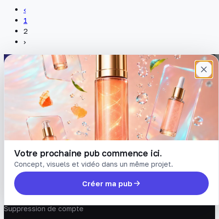
‹
1
2
›
Plateforme française de création de
contenu avec l’IA. Demandez, Roboto crée.
DÉCOUVRIR
COMPTE
Prompts
Connexion
Blog
Créer un compte
Tarifs
Mot de passe oublié
Votre prochaine pub commence ici.
Concept, visuels et vidéo dans un même projet.
LÉGAL
Créer ma pub
Conditions
Confidentialité
Suppression de compte