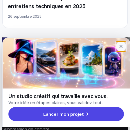
entretiens techniques en 2025
26 septembre 2025
Plateforme française de création de
contenu avec l’IA. Demandez, Roboto crée.
DÉCOUVRIR
COMPTE
Prompts
Connexion
Blog
Créer un compte
Tarifs
Mot de passe oublié
Un studio créatif qui travaille avec vous.
Votre idée en étapes claires, vous validez tout.
LÉGAL
Lancer mon projet
Conditions
Confidentialité
Suppression de compte