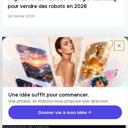
pour vendre des robots en 2026
04 février 2026
Plateforme française de création de
contenu avec l’IA. Demandez, Roboto crée.
DÉCOUVRIR
COMPTE
Prompts
Connexion
Blog
Créer un compte
Tarifs
Mot de passe oublié
Une idée suffit pour commencer.
Une phrase, et Roboto vous propose une direction.
LÉGAL
Donner vie à mon idée
Conditions
Confidentialité
Suppression de compte