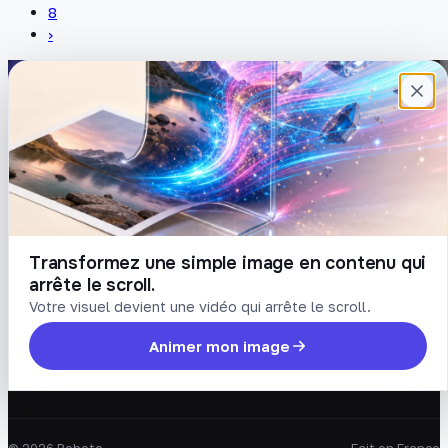
8
›
Plateforme française de création de
contenu avec l’IA. Demandez, Roboto crée.
DÉCOUVRIR
COMPTE
Prompts
Connexion
Blog
Créer un compte
Tarifs
Mot de passe oublié
Transformez une simple image en contenu qui
arrête le scroll.
LÉGAL
Votre visuel devient une vidéo qui arrête le scroll.
Conditions
Animer mon image
Confidentialité
Suppression de compte