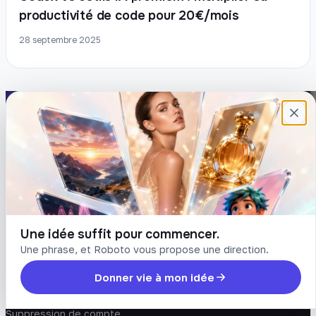
productivité de code pour 20€/mois
28 septembre 2025
Plateforme française de création de
contenu avec l’IA. Demandez, Roboto crée.
DÉCOUVRIR
COMPTE
Prompts
Connexion
Blog
Créer un compte
Tarifs
Mot de passe oublié
Une idée suffit pour commencer.
Une phrase, et Roboto vous propose une direction.
LÉGAL
Donner vie à mon idée
Conditions
Confidentialité
Suppression de compte