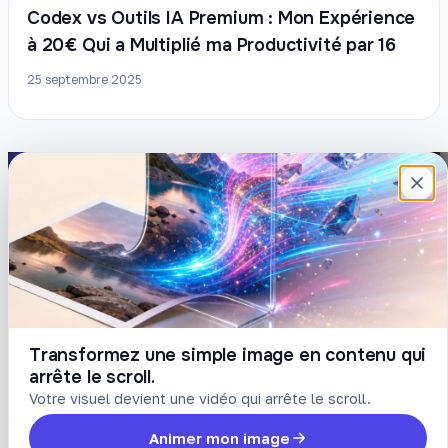
Codex vs Outils IA Premium : Mon Expérience
à 20€ Qui a Multiplié ma Productivité par 16
25 septembre 2025
Plateforme française de création de
contenu avec l’IA. Demandez, Roboto crée.
DÉCOUVRIR
COMPTE
Prompts
Connexion
Blog
Créer un compte
Tarifs
Mot de passe oublié
Transformez une simple image en contenu qui
arrête le scroll.
LÉGAL
Votre visuel devient une vidéo qui arrête le scroll.
Conditions
Animer mon image
Confidentialité