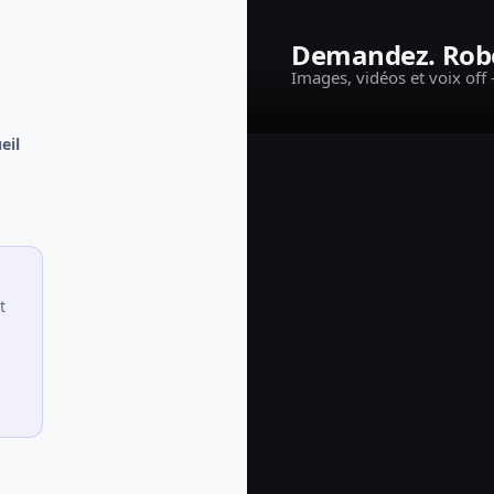
Demandez. Robo
Images, vidéos et voix off
eil
t