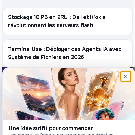
Stockage 10 PB en 2RU : Dell et Kioxia
révolutionnent les serveurs flash
Terminal Use : Déployer des Agents IA avec
Système de Fichiers en 2026
Plateforme française de création de
contenu avec l’IA. Demandez, Roboto crée.
DÉCOUVRIR
COMPTE
Prompts
Connexion
Blog
Créer un compte
Tarifs
Mot de passe oublié
Une idée suffit pour commencer.
Une phrase, et Roboto vous propose une direction.