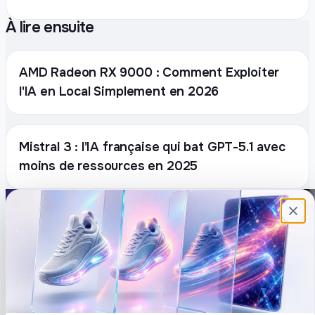
À lire ensuite
AMD Radeon RX 9000 : Comment Exploiter
l'IA en Local Simplement en 2026
Mistral 3 : l'IA française qui bat GPT-5.1 avec
moins de ressources en 2025
Plateforme française de création de
contenu avec l’IA. Demandez, Roboto crée.
DÉCOUVRIR
COMPTE
Prompts
Connexion
Blog
Créer un compte