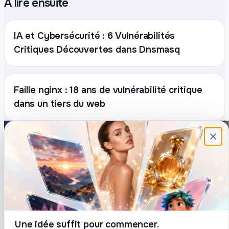
À lire ensuite
IA et Cybersécurité : 6 Vulnérabilités
Critiques Découvertes dans Dnsmasq
Faille nginx : 18 ans de vulnérabilité critique
dans un tiers du web
Plateforme française de création de
contenu avec l’IA. Demandez, Roboto crée.
DÉCOUVRIR
COMPTE
Prompts
Connexion
Blog
Créer un compte
Tarifs
Mot de passe oublié
Une idée suffit pour commencer.