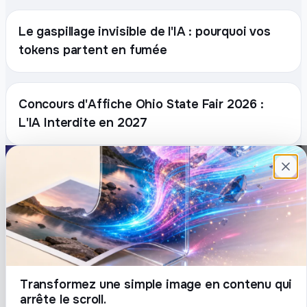
Le gaspillage invisible de l'IA : pourquoi vos
tokens partent en fumée
Concours d'Affiche Ohio State Fair 2026 :
L'IA Interdite en 2027
Plateforme française de création de
contenu avec l’IA. Demandez, Roboto crée.
DÉCOUVRIR
COMPTE
Prompts
Connexion
Blog
Créer un compte
Tarifs
Mot de passe oublié
Transformez une simple image en contenu qui
arrête le scroll.