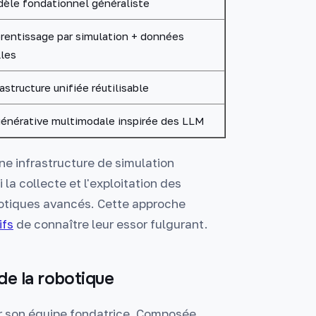
èle fondationnel généraliste
rentissage par simulation + données
lles
rastructure unifiée réutilisable
générative multimodale inspirée des LLM
e infrastructure de simulation
la collecte et l'exploitation des
otiques avancés. Cette approche
ifs
de connaître leur essor fulgurant.
 de la robotique
sur son équipe fondatrice. Composée