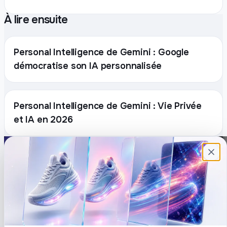
À lire ensuite
Personal Intelligence de Gemini : Google
démocratise son IA personnalisée
Personal Intelligence de Gemini : Vie Privée
et IA en 2026
Plateforme française de création de
contenu avec l’IA. Demandez, Roboto crée.
DÉCOUVRIR
COMPTE
Prompts
Connexion
Blog
Créer un compte