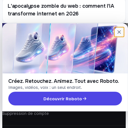
L'apocalypse zombie du web : comment l'IA
transforme internet en 2026
Plateforme française de création de
contenu avec l’IA. Demandez, Roboto crée.
DÉCOUVRIR
COMPTE
Prompts
Connexion
Blog
Créer un compte
Tarifs
Mot de passe oublié
Créez. Retouchez. Animez. Tout avec Roboto.
Images, vidéos, voix : un seul endroit.
LÉGAL
Découvrir Roboto
Conditions
Confidentialité
Suppression de compte