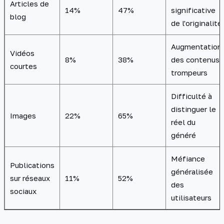
Articles de
14%
47%
significative
blog
de l'originalité
Augmentation
Vidéos
8%
38%
des contenus
courtes
trompeurs
Difficulté à
distinguer le
Images
22%
65%
réel du
généré
Méfiance
Publications
généralisée
sur réseaux
11%
52%
des
sociaux
utilisateurs