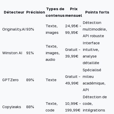
Types de
Prix
Détecteur
Précision
Points forts
contenus
mensuel
Détection
Texte,
24,95€ -
Originality.AI
93%
multimodèle,
images
99,95€
API robuste
Interface
Texte,
Gratuit -
intuitive,
Winston AI
91%
images,
39,99€
analyse
audio
détaillée
Spécialisé
Gratuit -
milieu
GPTZero
89%
Texte
49,99€
académique,
API
Détection de
Texte,
10,99€ -
code,
Copyleaks
88%
code
199,99€
intégrations