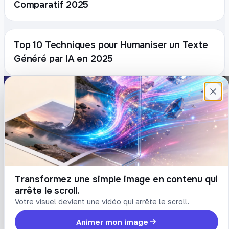
Comparatif 2025
Top 10 Techniques pour Humaniser un Texte
Généré par IA en 2025
Plateforme française de création de
contenu avec l’IA. Demandez, Roboto crée.
DÉCOUVRIR
COMPTE
Prompts
Connexion
Blog
Créer un compte
Tarifs
Mot de passe oublié
Transformez une simple image en contenu qui
arrête le scroll.
LÉGAL
Votre visuel devient une vidéo qui arrête le scroll.
Conditions
Animer mon image
Confidentialité