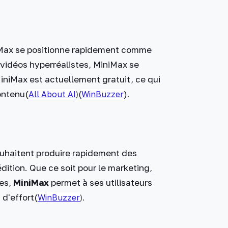
niMax se positionne rapidement comme
s vidéos hyperréalistes, MiniMax se
MiniMax est actuellement gratuit, ce qui
ontenu​
(
All About AI
(
WinBuzzer
)
)​
.
ouhaitent produire rapidement des
ition. Que ce soit pour le marketing,
ues,
MiniMax
permet à ses utilisateurs
d'effort​
(
WinBuzzer
).