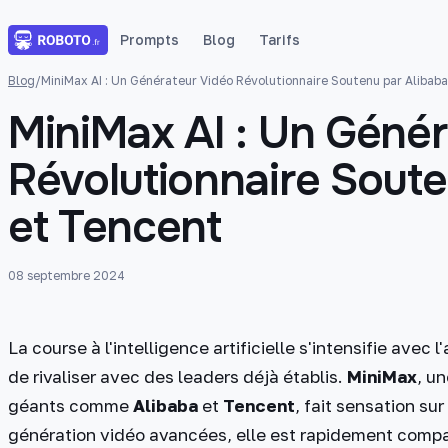
Prompts
Blog
Tarifs
Blog
/
MiniMax AI : Un Générateur Vidéo Révolutionnaire Soutenu par Alibab
MiniMax AI : Un Génér
Révolutionnaire Soute
et Tencent
08 septembre 2024
La course à l'intelligence artificielle s'intensifie ave
de rivaliser avec des leaders déjà établis.
MiniMax
, u
géants comme
Alibaba
et
Tencent
, fait sensation su
génération vidéo avancées, elle est rapidement comp