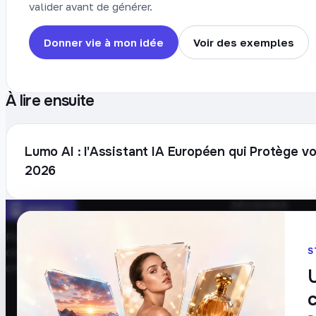
valider avant de générer.
Donner vie à mon idée
Voir des exemples
À lire ensuite
Lumo AI : l'Assistant IA Européen qui Protège 
2026
DÉCOUVRIR
Prompts
Plateforme française de création de
Blog
S
contenu avec l’IA. Demandez, Roboto
Tarifs
crée.