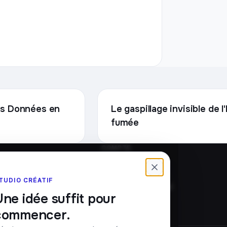
vos Données en
Le gaspillage invisible de 
fumée
COMPTE
Connexion
Créer un compte
TUDIO CRÉATIF
Mot de passe oublié
Une idée suffit pour
commencer.