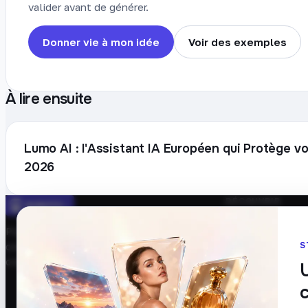
valider avant de générer.
Donner vie à mon idée
Voir des exemples
À lire ensuite
Lumo AI : l'Assistant IA Européen qui Protège 
2026
DÉCOUVRIR
Prompts
Plateforme française de création de
Blog
S
contenu avec l’IA. Demandez, Roboto
Tarifs
crée.