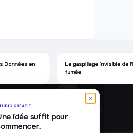
vos Données en
Le gaspillage invisible de 
fumée
COMPTE
Connexion
Créer un compte
TUDIO CRÉATIF
Mot de passe oublié
Une idée suffit pour
commencer.