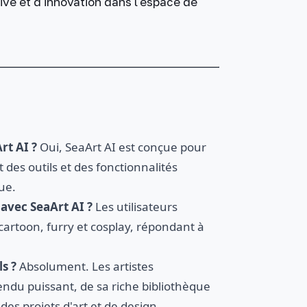
tive et d'innovation dans l'espace de
rt AI ?
Oui, SeaArt AI est conçue pour
t des outils et des fonctionnalités
que.
 avec SeaArt AI ?
Les utilisateurs
 cartoon, furry et cosplay, répondant à
s ?
Absolument. Les artistes
ndu puissant, de sa riche bibliothèque
es projets d'art et de design