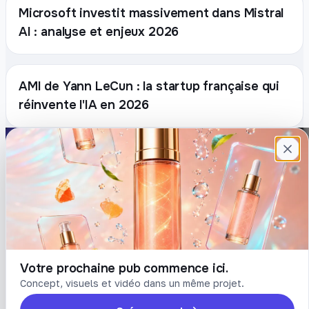
Microsoft investit massivement dans Mistral
AI : analyse et enjeux 2026
AMI de Yann LeCun : la startup française qui
réinvente l'IA en 2026
Plateforme française de création de
contenu avec l’IA. Demandez, Roboto crée.
DÉCOUVRIR
COMPTE
Prompts
Connexion
Blog
Créer un compte
Tarifs
Mot de passe oublié
Votre prochaine pub commence ici.
Concept, visuels et vidéo dans un même projet.
LÉGAL