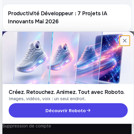
Productivité Développeur : 7 Projets IA
Innovants Mai 2026
Plateforme française de création de
contenu avec l’IA. Demandez, Roboto crée.
DÉCOUVRIR
COMPTE
Prompts
Connexion
Blog
Créer un compte
Tarifs
Mot de passe oublié
Créez. Retouchez. Animez. Tout avec Roboto.
Images, vidéos, voix : un seul endroit.
LÉGAL
Découvrir Roboto
Conditions
Confidentialité
Suppression de compte