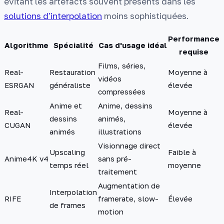
évitant les artefacts souvent présents dans les
solutions d'interpolation
moins sophistiquées.
Performance
Algorithme
Spécialité
Cas d'usage idéal
requise
Films, séries,
Real-
Restauration
Moyenne à
vidéos
ESRGAN
généraliste
élevée
compressées
Anime et
Anime, dessins
Real-
Moyenne à
dessins
animés,
CUGAN
élevée
animés
illustrations
Visionnage direct
Upscaling
Faible à
Anime4K v4
sans pré-
temps réel
moyenne
traitement
Augmentation de
Interpolation
RIFE
framerate, slow-
Élevée
de frames
motion