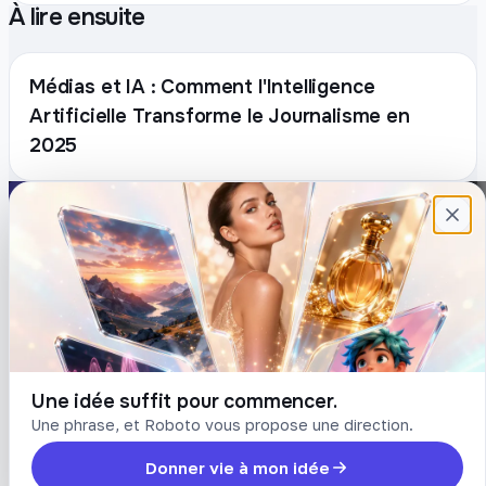
À lire ensuite
Médias et IA : Comment l'Intelligence
Artificielle Transforme le Journalisme en
2025
Plateforme française de création de
contenu avec l’IA. Demandez, Roboto crée.
DÉCOUVRIR
COMPTE
Prompts
Connexion
Blog
Créer un compte
Tarifs
Mot de passe oublié
Une idée suffit pour commencer.
Une phrase, et Roboto vous propose une direction.
LÉGAL
Donner vie à mon idée
Conditions