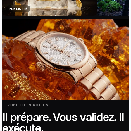
PUBLICITÉ
CINÉMA
DÉCOR
PUBLICITÉ
ROBOTO EN ACTION
Il prépare. Vous validez. Il
exécute.