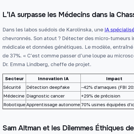
L’IA surpasse les Médecins dans la Cha
Dans les labos suédois de Karolinska, une
IA spécialis
chevronnés. Son atout ? Détecter des micro-tumeurs inv
médicale et données génétiques. Le modèle, entraîné s
de 37%. « C’est comme passer d’une loupe au microsco
Dr. Emma Lindberg, cheffe de projet.
Secteur
Innovation IA
Impact
Sécurité
Détection deepfake
-42% d'arnaques (FBI 20
Médecine
Diagnostic cancer
+29% de précision
Robotique
Apprentissage autonome
70% usines équipées d'i
Sam Altman et les Dilemmes Éthiques d