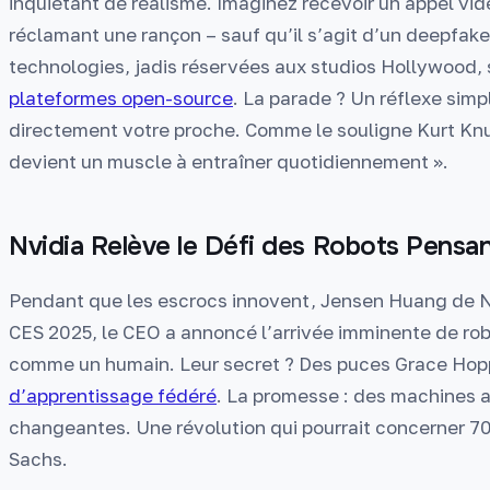
inquiétant de réalisme. Imaginez recevoir un appel vidé
réclamant une rançon – sauf qu’il s’agit d’un deepfak
technologies, jadis réservées aux studios Hollywood,
plateformes open-source
. La parade ? Un réflexe simp
directement votre proche. Comme le souligne Kurt Knu
devient un muscle à entraîner quotidiennement ».
Nvidia Relève le Défi des Robots Pensa
Pendant que les escrocs innovent, Jensen Huang de Nvi
CES 2025, le CEO a annoncé l’arrivée imminente de rob
comme un humain. Leur secret ? Des puces Grace Hop
d’apprentissage fédéré
. La promesse : des machines 
changeantes. Une révolution qui pourrait concerner 7
Sachs.