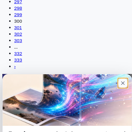
297
298
299
300
301
302
303
...
332
333
›
Plateforme française de création de
contenu avec l’IA. Demandez, Roboto crée.
DÉCOUVRIR
COMPTE
Prompts
Connexion
Blog
Créer un compte
Tarifs
Mot de passe oublié