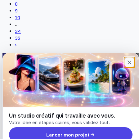
8
9
10
...
34
35
›
Plateforme française de création de
contenu avec l’IA. Demandez, Roboto crée.
DÉCOUVRIR
COMPTE
Prompts
Connexion
Blog
Créer un compte
Tarifs
Mot de passe oublié
Un studio créatif qui travaille avec vous.
Votre idée en étapes claires, vous validez tout.
LÉGAL
Lancer mon projet
Conditions