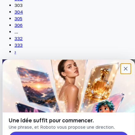
303
304
305
306
...
332
333
›
Plateforme française de création de
contenu avec l’IA. Demandez, Roboto crée.
DÉCOUVRIR
COMPTE
Prompts
Connexion
Blog
Créer un compte
Tarifs
Mot de passe oublié
Une idée suffit pour commencer.
Une phrase, et Roboto vous propose une direction.
LÉGAL