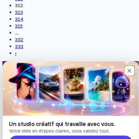
312
313
314
315
...
332
333
›
Plateforme française de création de
contenu avec l’IA. Demandez, Roboto crée.
DÉCOUVRIR
COMPTE
Prompts
Connexion
Blog
Créer un compte
Tarifs
Mot de passe oublié
Un studio créatif qui travaille avec vous.
Votre idée en étapes claires, vous validez tout.
LÉGAL