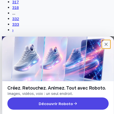
317
318
...
332
333
›
Plateforme française de création de
contenu avec l’IA. Demandez, Roboto crée.
DÉCOUVRIR
COMPTE
Prompts
Connexion
Blog
Créer un compte
Tarifs
Mot de passe oublié
Créez. Retouchez. Animez. Tout avec Roboto.
Images, vidéos, voix : un seul endroit.
LÉGAL
Découvrir Roboto
Conditions
Confidentialité