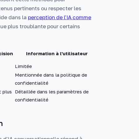
ntenus pertinents ou respecter les
ide dans la
perception de l'IA comme
que plus troublante pour certains
cision
Information à l'utilisateur
Limitée
Mentionnée dans la politique de
confidentialité
 plus
Détaillée dans les paramètres de
confidentialité
n
es d'IA conversationnelle répond à