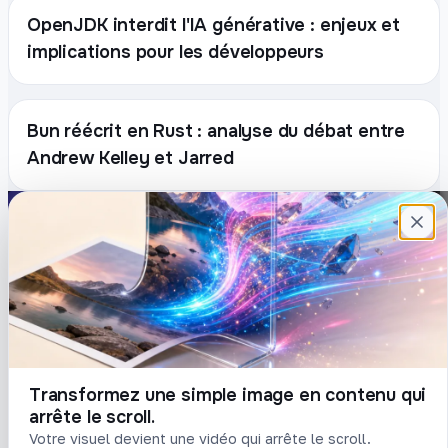
OpenJDK interdit l'IA générative : enjeux et
implications pour les développeurs
Bun réécrit en Rust : analyse du débat entre
Andrew Kelley et Jarred
Plateforme française de création de
contenu avec l’IA. Demandez, Roboto crée.
DÉCOUVRIR
COMPTE
Prompts
Connexion
Blog
Créer un compte
Tarifs
Mot de passe oublié
Transformez une simple image en contenu qui
arrête le scroll.
LÉGAL
Votre visuel devient une vidéo qui arrête le scroll.