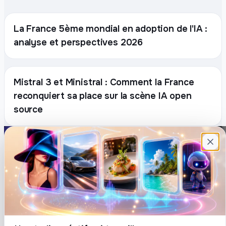
La France 5ème mondial en adoption de l'IA :
analyse et perspectives 2026
Mistral 3 et Ministral : Comment la France
reconquiert sa place sur la scène IA open
source
Plateforme française de création de
contenu avec l’IA. Demandez, Roboto crée.
DÉCOUVRIR
COMPTE
Prompts
Connexion
Blog
Créer un compte
Tarifs
Mot de passe oublié