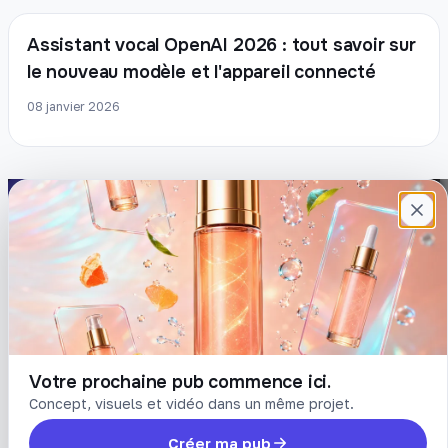
Assistant vocal OpenAI 2026 : tout savoir sur
le nouveau modèle et l'appareil connecté
08 janvier 2026
Plateforme française de création de
contenu avec l’IA. Demandez, Roboto crée.
DÉCOUVRIR
COMPTE
Prompts
Connexion
Blog
Créer un compte
Tarifs
Mot de passe oublié
Votre prochaine pub commence ici.
Concept, visuels et vidéo dans un même projet.
LÉGAL
Créer ma pub