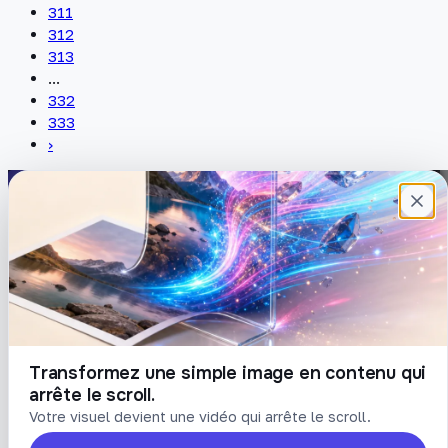
311
312
313
...
332
333
›
Plateforme française de création de
contenu avec l’IA. Demandez, Roboto crée.
DÉCOUVRIR
COMPTE
Prompts
Connexion
Blog
Créer un compte
Tarifs
Mot de passe oublié
Transformez une simple image en contenu qui
arrête le scroll.
LÉGAL
Votre visuel devient une vidéo qui arrête le scroll.
Conditions