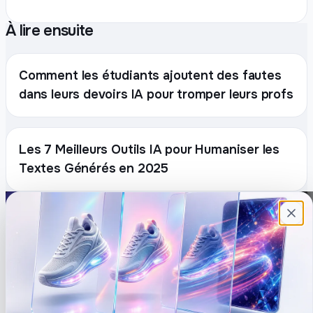
À lire ensuite
Comment les étudiants ajoutent des fautes
dans leurs devoirs IA pour tromper leurs profs
Les 7 Meilleurs Outils IA pour Humaniser les
Textes Générés en 2025
Plateforme française de création de
contenu avec l’IA. Demandez, Roboto crée.
DÉCOUVRIR
COMPTE
Prompts
Connexion
Blog
Créer un compte