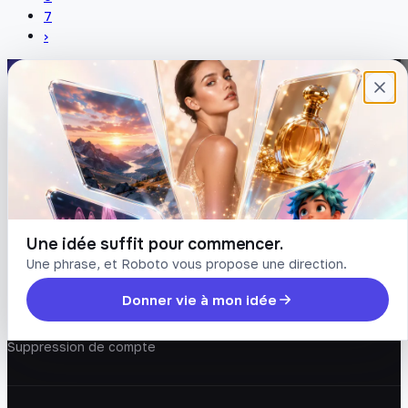
7
›
Plateforme française de création de
contenu avec l’IA. Demandez, Roboto crée.
DÉCOUVRIR
COMPTE
Prompts
Connexion
Blog
Créer un compte
Tarifs
Mot de passe oublié
Une idée suffit pour commencer.
Une phrase, et Roboto vous propose une direction.
LÉGAL
Donner vie à mon idée
Conditions
Confidentialité
Suppression de compte